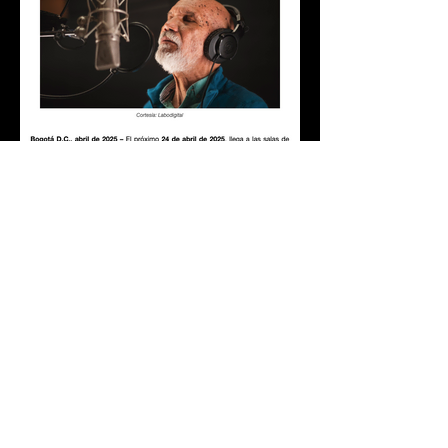
“EL PANTERA”: la historia del
regreso de una leyenda musical
colombiana
MATERIAL DE PRENSA
AFICHE
COMUNICADOS
TRÁILER
BANDA SONORA
FOTOS
VIDEOS