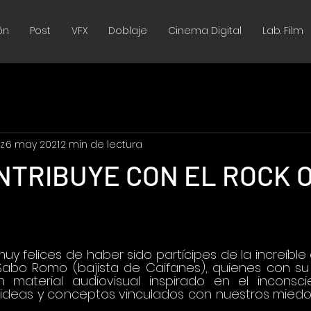
ón
Post
VFX
Doblaje
Cinema Digital
Lab. Film
z
6 may 2021
2 min de lectura
NTRIBUYE CON EL ROCK O
y felices de haber sido partícipes de la increíble 
 Sabo Romo (bajista de Caifanes), quienes con su
 material audiovisual inspirado en el inconsci
 ideas y conceptos vinculados con nuestros miedos