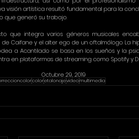
fraestructura, así como por el profesionalismo
a visión artística resultó fundamental para la conclu
co que generó su trabajo.
to que integra varios géneros musicales encab
 de Caifane y el alter ego de un oftalmólogo. La hi
dea a Acantilado se basa en los sueños y la psiq
tra en plataformas de streaming como Spotify y D
Octubre 29, 2019
orreccioncolor
color
etalonaje
video
multimedia