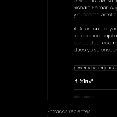
préstamo de su in
Richard Pelmar, cuy
y el acento estéti
AUA es un proyec
reconocido bajista
conceptual que ro
disco ya se encuen
postproduccion
aua
c
Entradas recientes