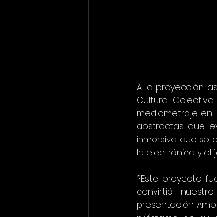
A la proyección asi
Cultura Colectiva
mediometraje en e
abstractas que ev
inmersiva que se a
la electrónica y el j
?Este proyecto fu
convirtió nuestr
presentación. Ambo