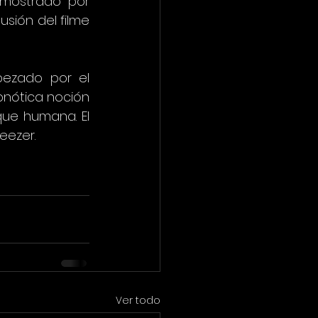
 mostrado por 
sión del filme 
ezado por el 
pnótica noción 
ue humana. El 
eezer.
Ver todo