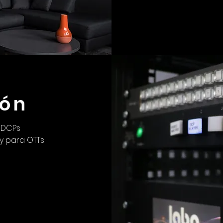
ión
, DCPs
y para OTTs