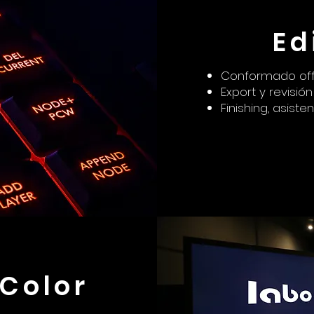
Ed
Conformado off
Export y revisió
Finishing, asist
 Color