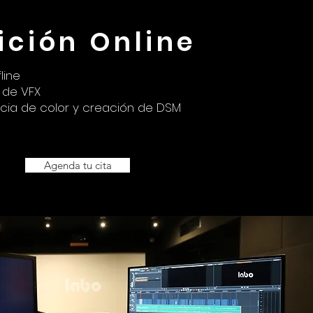
ición Online
line
n de VFX
encia de color y creación de DSM
Agenda tu cita