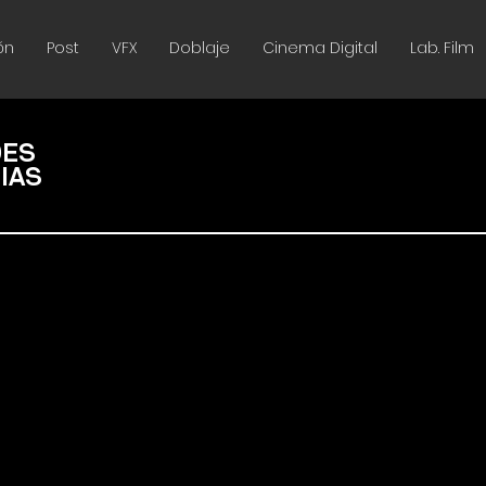
ón
Post
VFX
Doblaje
Cinema Digital
Lab. Film
DES
IAS