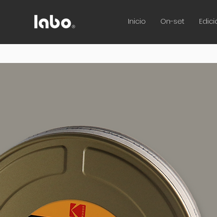
Inicio
On-set
Edici