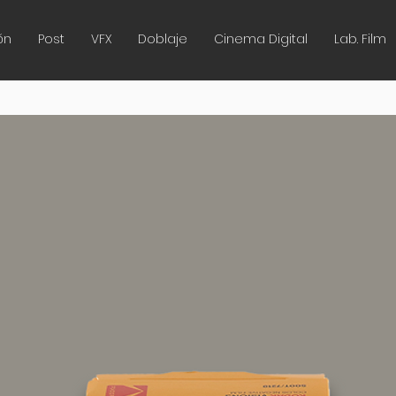
ón
Post
VFX
Doblaje
Cinema Digital
Lab. Film