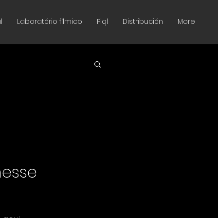
l
Laboratório fílmico
Piql
Distribución
More
nesse