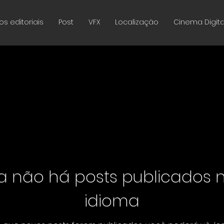
os editoriais
Post
VFX
Localização
Cinema Digita
a não há posts publicados 
idioma