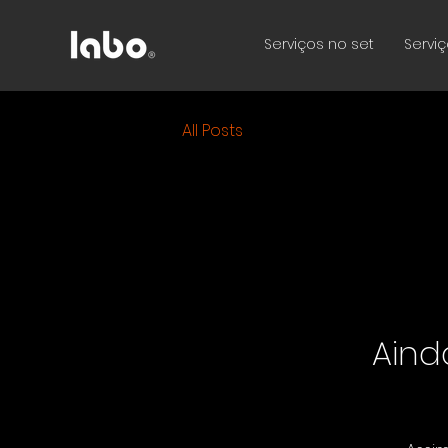
Serviços no set
Serviç
All Posts
Aind