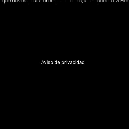
 que novos posts forem publicados, você poderá vê-los
Aviso de privacidad