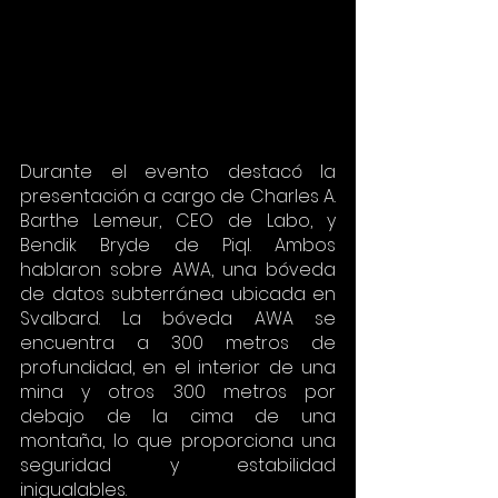
Durante el evento destacó la 
presentación a cargo de Charles A. 
Barthe Lemeur, CEO de Labo, y 
Bendik Bryde de Piql. Ambos 
hablaron sobre AWA, una bóveda 
de datos subterránea ubicada en 
Svalbard. La bóveda AWA se 
encuentra a 300 metros de 
profundidad, en el interior de una 
mina y otros 300 metros por 
debajo de la cima de una 
montaña, lo que proporciona una 
seguridad y estabilidad 
inigualables.