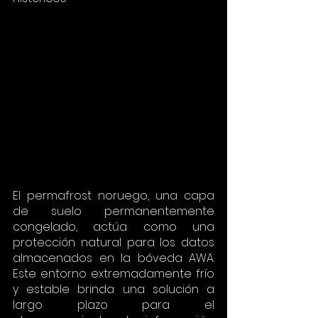
El permafrost noruego, una capa 
de suelo permanentemente 
congelado, actúa como una 
protección natural para los datos 
almacenados en la bóveda AWA. 
Este entorno extremadamente frío 
y estable brinda una solución a 
largo plazo para el 