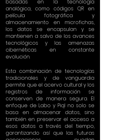
basadas en la tecnología 
analógica, como códigos QR en 
película fotográfica y 
almacenamiento en microfichas, 
los datos se encapsulan y se 
mantienen a salvo de los avances 
tecnológicos y las amenazas 
cibernéticas en constante 
evolución.
Esta combinación de tecnologías 
tradicionales y de vanguardia 
permite que el acervo cultural y los 
registros de información se 
conserven de manera segura. El 
enfoque de Labo y Piql no solo se 
basa en almacenar datos, sino 
también en preservar el acceso a 
esos datos a través del tiempo, 
garantizando así que las futuras 
generaciones puedan 