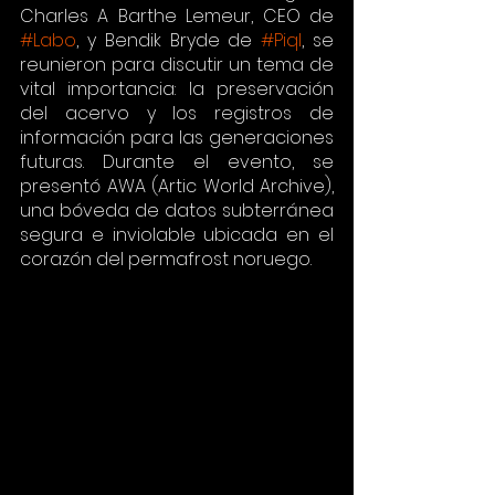
Charles A Barthe Lemeur, CEO de 
#Labo
, y Bendik Bryde de 
#Piql
, se 
reunieron para discutir un tema de 
vital importancia: la preservación 
del acervo y los registros de 
información para las generaciones 
futuras. Durante el evento, se 
presentó AWA (Artic World Archive), 
una bóveda de datos subterránea 
segura e inviolable ubicada en el 
corazón del permafrost noruego. 