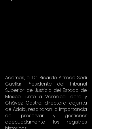
Además, el Dr. Ricardo Alfredo Sodi 
Cuellar, Presidente del Tribunal 
Superior de Justicia del Estado de 
México, junto a Verónica Loera y 
Chávez Castro, directora adjunta 
de Adabi, resaltaron la importancia 
de preservar y gestionar 
adecuadamente los registros 
históricos.