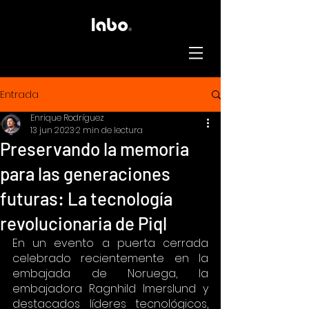
Entrada
Enrique Rodríguez
13 jun 2023
2 min de lectura
Preservando la memoria
para las generaciones
futuras: La tecnología
revolucionaria de Piql
En un evento a puerta cerrada 
celebrado recientemente en la 
embajada de Noruega, la 
embajadora Ragnhild Imerslund y 
destacados líderes tecnológicos, 