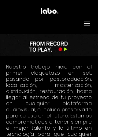
Nuestro trabajo inicia con el
primer claquetazo en set,
pasando por postproducción,
localización, masterización,
distribución, restauración, hasta
llegar al estreno de tu proyecto
en cualquier plataforma
audiovisual, e incluso preservarlo
para su uso en el futuro. Estamos
comprometidos a tener siempre
el mejor talento y lo último en
tecnología para que cualquier