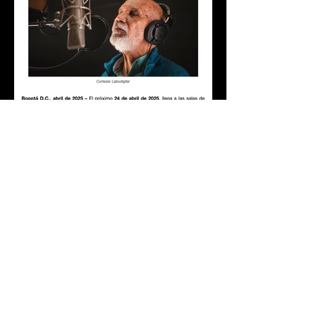
“EL PANTERA”: la historia del
regreso de una leyenda musical
colombiana
MATERIAL DE PRENSA
AFICHE
COMUNICADOS
TRÁILER
BANDA SONORA
FOTOS
VIDEOS